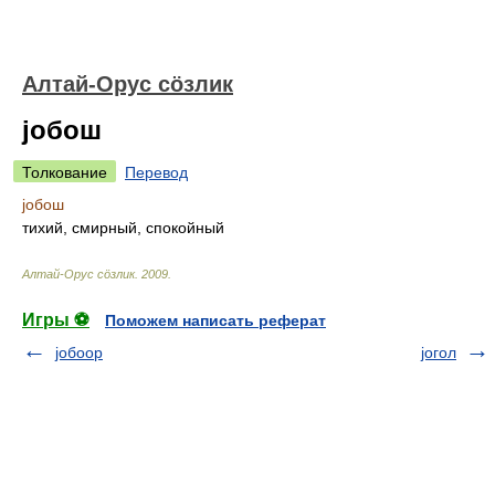
Алтай-Орус сöзлик
jобош
Толкование
Перевод
jобош
тихий, смирный, спокойный
Алтай-Орус сöзлик
.
2009
.
Игры ⚽
Поможем написать реферат
jобоор
jогол